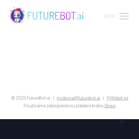
MENU
© 2025 FutureBot.ai |
p
o
d
p
o
r
a
@
f
u
t
u
r
e
b
o
t
.
a
i
|
Přihlásit se
Používáme zabezpečenou platební bránu
Stripe