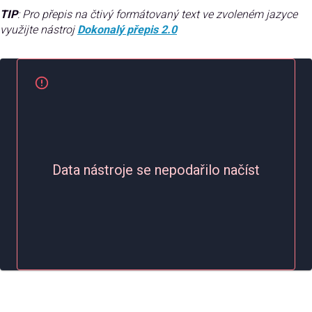
TIP
: Pro přepis na čtivý formátovaný text ve zvoleném jazyce
využijte nástroj
Dokonalý přepis 2.0
Data nástroje se nepodařilo načíst