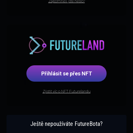
Zapomněli jste heslo?
Přihlásit se přes NFT
Zjistit víc o NFT Futurelandu
Ještě nepoužíváte FutureBota?