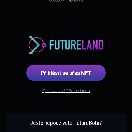
Zapomněli jste heslo?
Přihlásit se přes NFT
Zjistit víc o NFT Futurelandu
Ještě nepoužíváte FutureBota?