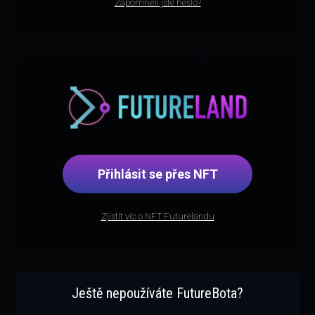
Zapomněli jste heslo?
Přihlásit se přes NFT
Zjistit víc o NFT Futurelandu
Ještě nepoužíváte FutureBota?