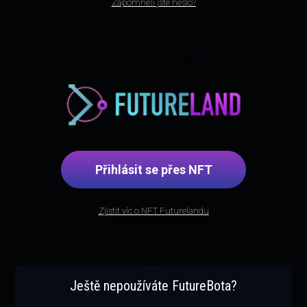
Zapomněli jste heslo?
Přihlásit se přes NFT
Zjistit víc o NFT Futurelandu
Ještě nepoužíváte FutureBota?