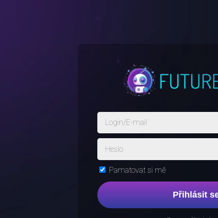
Pamatovat si mě
Přihlásit s