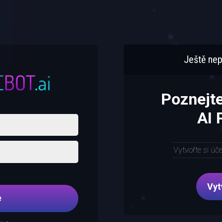
Ještě nep
Poznejt
AI
Vytvořte si úč
Vyt
e