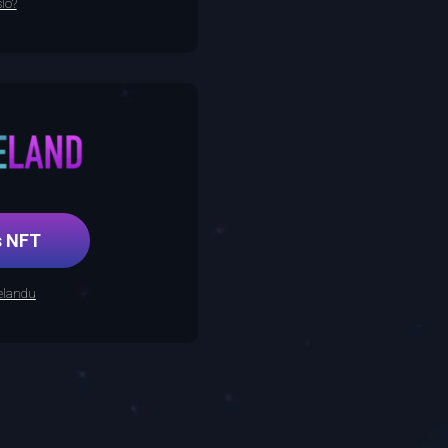
lo?
řes NFT
relandu