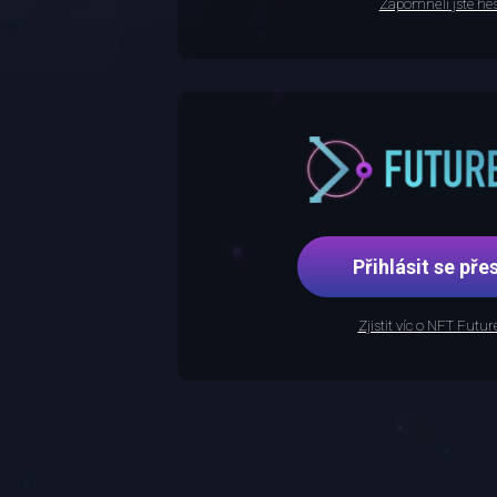
Zapomněli jste hes
Přihlásit se p
Zjistit víc o NFT Futu