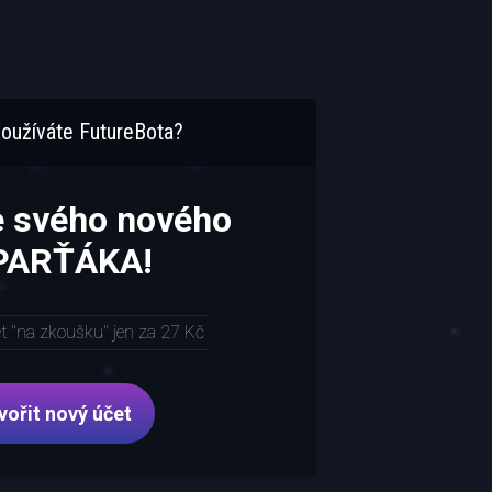
oužíváte FutureBota?
e svého nového
 PARŤÁKA!
et "na zkoušku" jen za 27 Kč
vořit nový účet