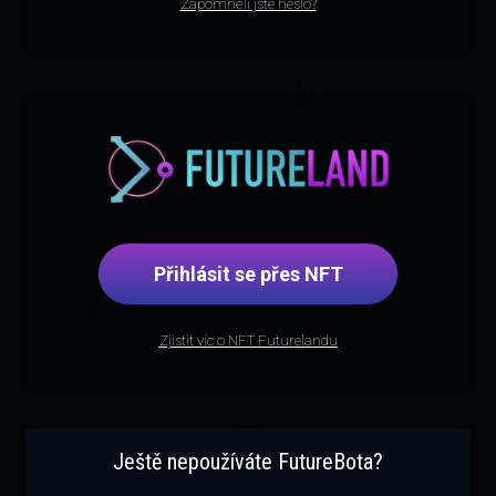
Zapomněli jste heslo?
Přihlásit se přes NFT
Zjistit víc o NFT Futurelandu
Ještě nepoužíváte FutureBota?