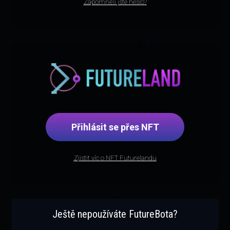
Zapomněli jste heslo?
Přihlásit se přes NFT
Zjistit víc o NFT Futurelandu
Ještě nepoužíváte FutureBota?