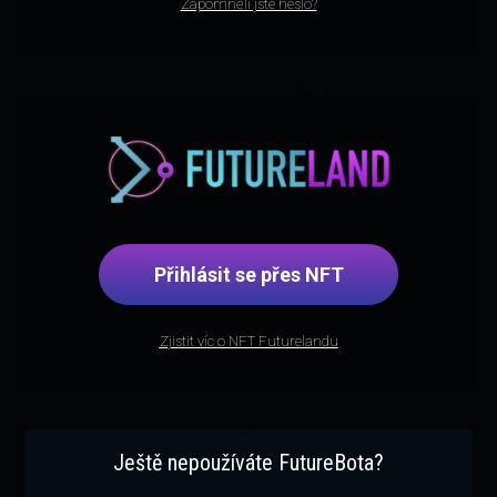
Zapomněli jste heslo?
Přihlásit se přes NFT
Zjistit víc o NFT Futurelandu
Ještě nepoužíváte FutureBota?