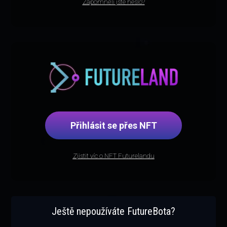
Zapomněli jste heslo?
Přihlásit se přes NFT
Zjistit víc o NFT Futurelandu
Ještě nepoužíváte FutureBota?