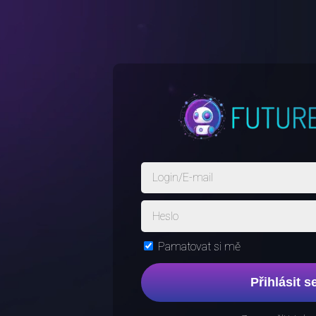
Pamatovat si mě
Přihlásit s