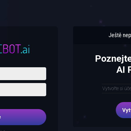
Ještě nep
Poznejt
AI
Vytvořte si úč
Vyt
e