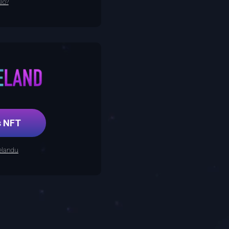
lo?
řes NFT
relandu