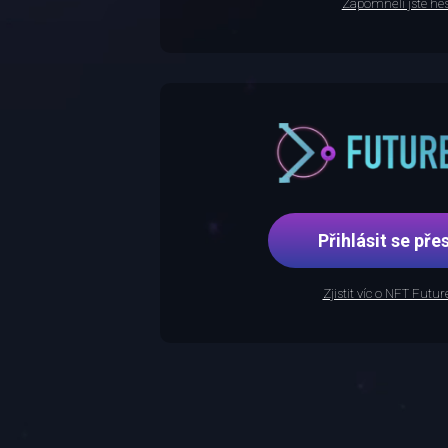
Zapomněli jste hes
Přihlásit se p
Zjistit víc o NFT Futu