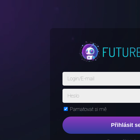
Pamatovat si mě
Přihlásit s