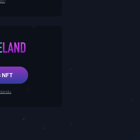
lo?
řes NFT
relandu