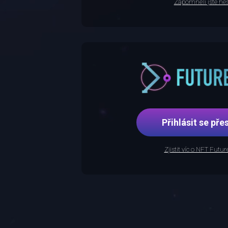
Zapomněli jste hes
Přihlásit se p
Zjistit víc o NFT Futu