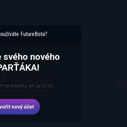
oužíváte FutureBota?
e svého nového
 PARŤÁKA!
et "na zkoušku" jen za 27 Kč
vořit nový účet