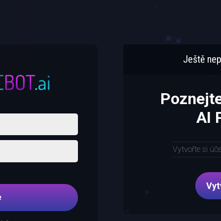
Ještě nep
Poznejt
AI
Vytvořte si úč
Vyt
e