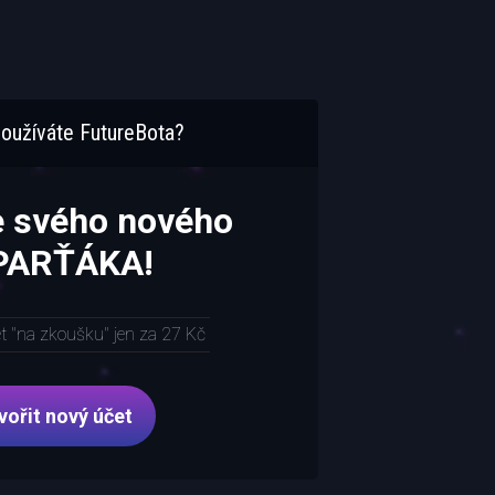
oužíváte FutureBota?
e svého nového
 PARŤÁKA!
et "na zkoušku" jen za 27 Kč
vořit nový účet