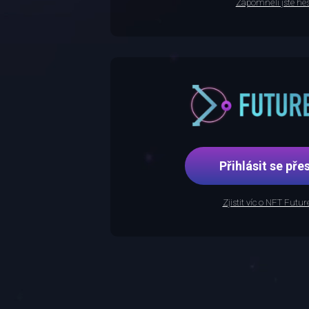
Zapomněli jste hes
Přihlásit se p
Zjistit víc o NFT Futu