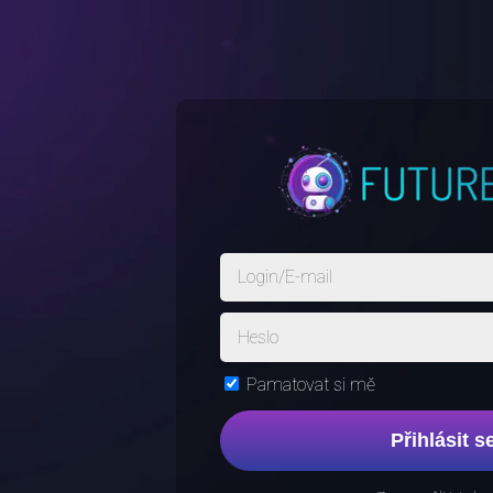
Pamatovat si mě
Přihlásit s