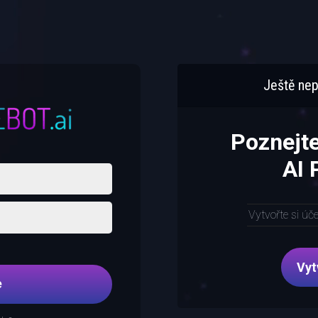
Ještě nep
Poznejt
AI
Vytvořte si úč
Vyt
e