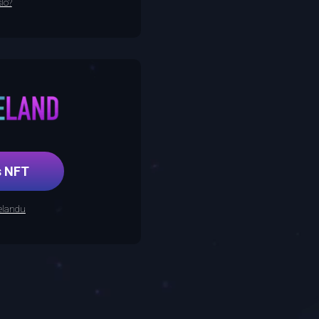
lo?
řes NFT
relandu