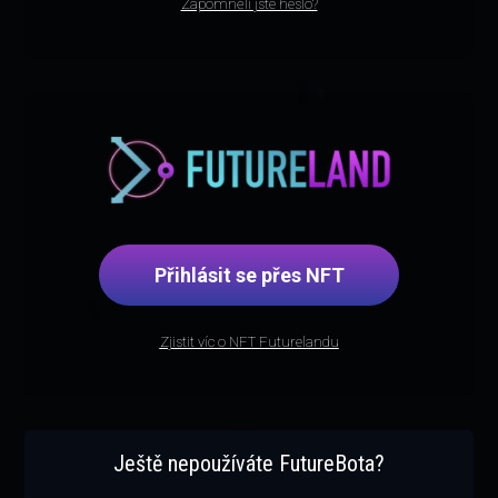
Zapomněli jste heslo?
Přihlásit se přes NFT
Zjistit víc o NFT Futurelandu
Ještě nepoužíváte FutureBota?