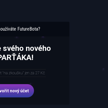
oužíváte FutureBota?
e svého nového
 PARŤÁKA!
et "na zkoušku" jen za 27 Kč
vořit nový účet