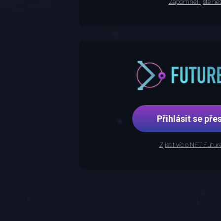
Zapomněli jste hes
Přihlásit se p
Zjistit víc o NFT Futu