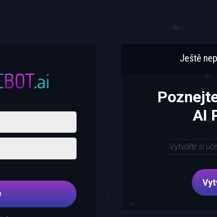
Ještě nep
Poznejt
AI
Vytvořte si úč
Vyt
e