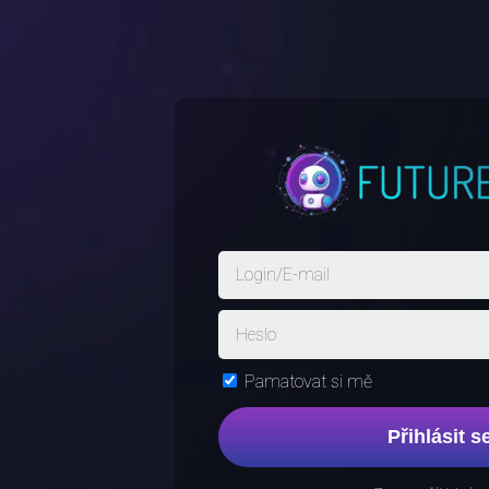
Pamatovat si mě
Přihlásit s