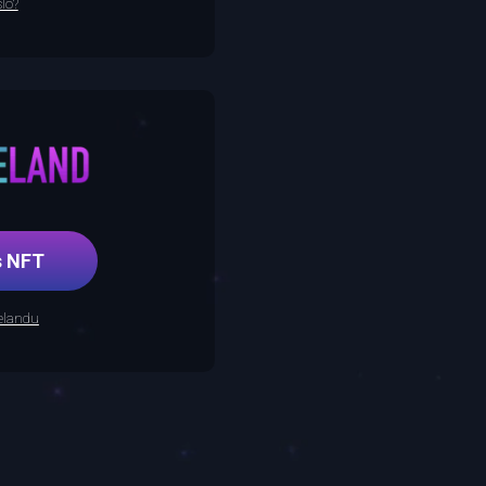
lo?
řes NFT
relandu