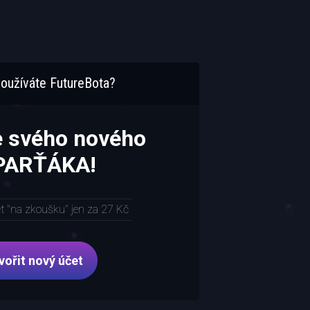
oužíváte FutureBota?
e svého nového
 PARŤÁKA!
et "na zkoušku" jen za 27 Kč
vořit nový účet