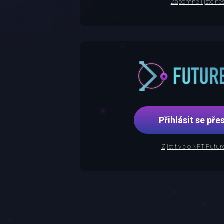
Zapomněli jste hes
Přihlásit se p
Zjistit víc o NFT Futu