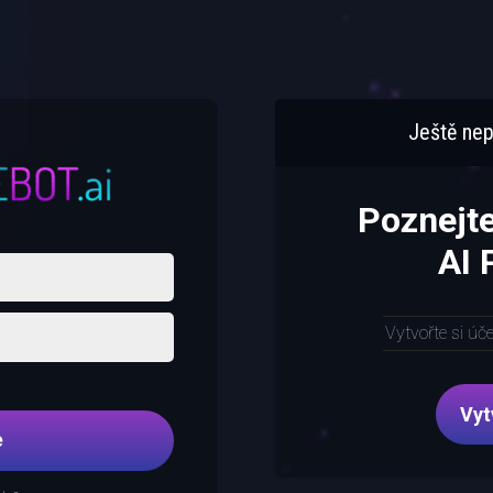
Ještě nep
Poznejt
AI
Vytvořte si úč
Vyt
e