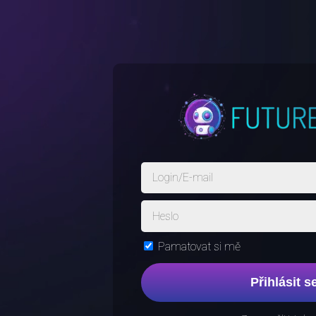
Pamatovat si mě
Přihlásit s