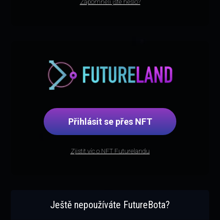
Zapomněli jste heslo?
Přihlásit se přes NFT
Zjistit víc o NFT Futurelandu
Ještě nepoužíváte FutureBota?