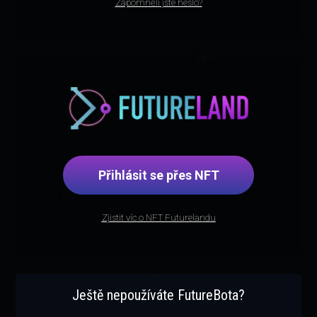
Zapomněli jste heslo?
Přihlásit se přes NFT
Zjistit víc o NFT Futurelandu
Ještě nepoužíváte FutureBota?