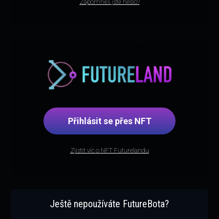
Zapomněli jste heslo?
Přihlásit se přes NFT
Zjistit víc o NFT Futurelandu
Ještě nepoužíváte FutureBota?