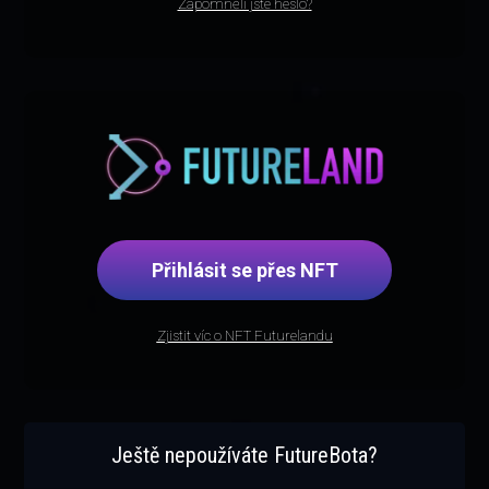
Zapomněli jste heslo?
Přihlásit se přes NFT
Zjistit víc o NFT Futurelandu
Ještě nepoužíváte FutureBota?