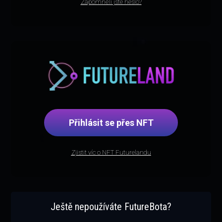
Zapomněli jste heslo?
Přihlásit se přes NFT
Zjistit víc o NFT Futurelandu
Ještě nepoužíváte FutureBota?