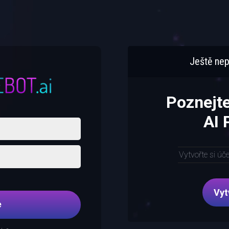
Ještě nep
Poznejt
AI
Vytvořte si úč
Vyt
e