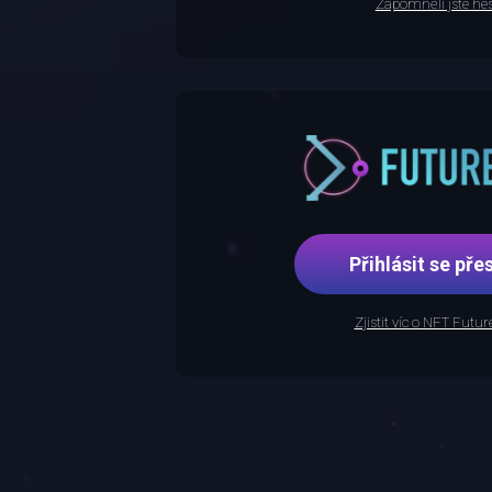
Zapomněli jste hes
Přihlásit se p
Zjistit víc o NFT Futu