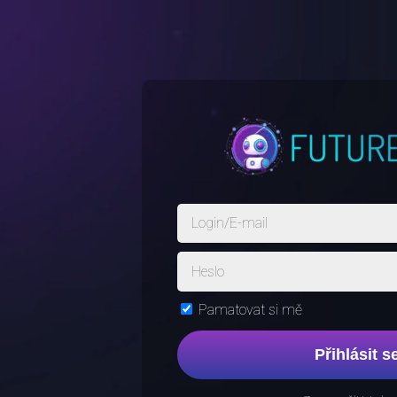
Pamatovat si mě
Přihlásit s