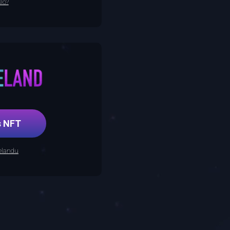
lo?
řes NFT
relandu