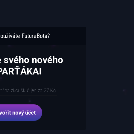
oužíváte FutureBota?
e svého nového
 PARŤÁKA!
et "na zkoušku" jen za 27 Kč
vořit nový účet