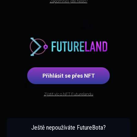
Zapomněli jste heslo?
Přihlásit se přes NFT
Zjistit víc o NFT Futurelandu
Ještě nepoužíváte FutureBota?