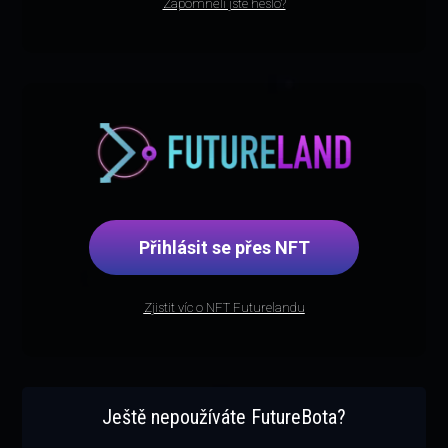
Zapomněli jste heslo?
Přihlásit se přes NFT
Zjistit víc o NFT Futurelandu
Ještě nepoužíváte FutureBota?