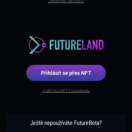
Zapomněli jste heslo?
Přihlásit se přes NFT
Zjistit víc o NFT Futurelandu
Ještě nepoužíváte FutureBota?