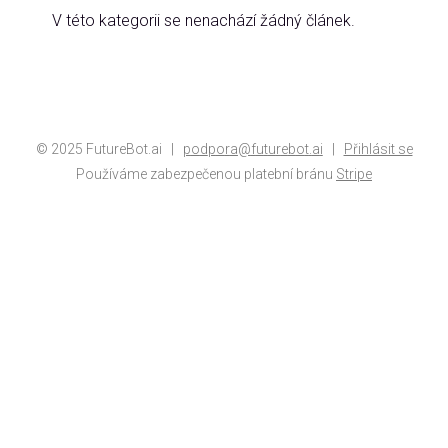
V této kategorii se nenachází žádný článek.
© 2025 FutureBot.ai |
p
o
d
p
o
r
a
@
f
u
t
u
r
e
b
o
t
.
a
i
|
Přihlásit se
Používáme zabezpečenou platební bránu
Stripe