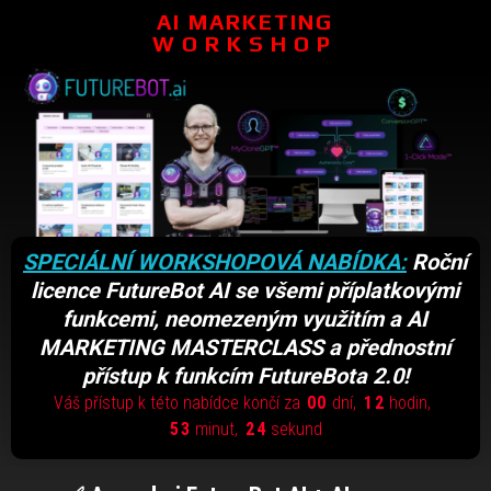
AI MARKETING
WORKSHOP
SPECIÁLNÍ WORKSHOPOVÁ NABÍDKA:
Roční
licence FutureBot AI se všemi příplatkovými
funkcemi, neomezeným využitím a AI
MARKETING MASTERCLASS a přednostní
přístup k funkcím FutureBota 2.0!
Váš přístup k této nabídce končí za
0
0
dní
1
2
hodin
5
3
minut
2
4
sekund