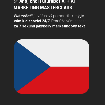
✅ Ano, chci FutureBot AI + AI
MARKETING MASTERCLASS!
FutureBot™
je váš nový pomocník, který
je
vám k dispozici 24/7
! Pomůže vám napsat
za 7 sekund jakýkoliv marketingový text