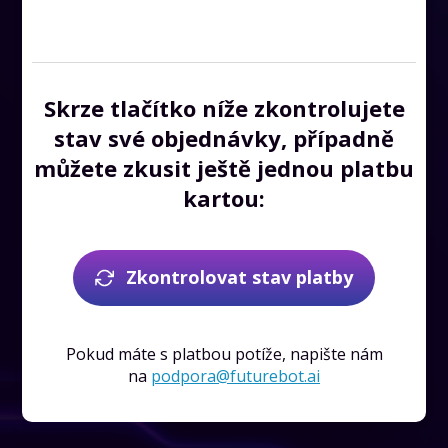
Skrze tlačítko níže zkontrolujete
stav své objednávky, případně
můžete zkusit ještě jednou platbu
kartou:
Zkontrolovat stav platby
Pokud máte s platbou potíže, napište nám
na
p
o
d
p
o
r
a
@
f
u
t
u
r
e
b
o
t
.
a
i