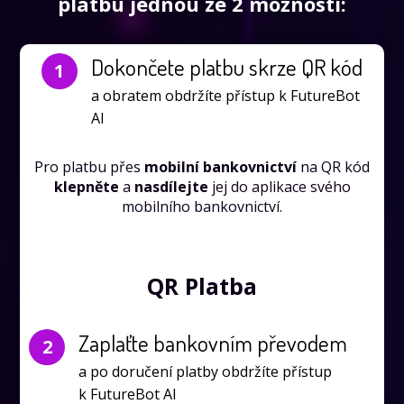
platbu jednou ze 2 možností:
Dokončete platbu skrze QR kód
1
a obratem obdržíte přístup k FutureBot
AI
Pro platbu přes
mobilní bankovnictví
na QR kód
klepněte
a
nasdílejte
jej do aplikace svého
mobilního bankovnictví.
QR Platba
Zaplaťte bankovním převodem
2
a po doručení platby obdržíte přístup
k FutureBot AI