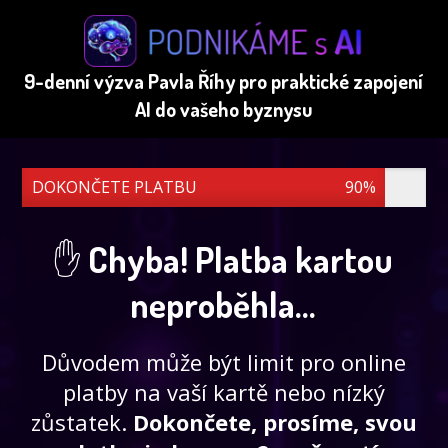
9-denní výzva Pavla Říhy pro praktické zapojení
AI do vašeho byznysu
DOKONČETE PLATBU
90%
✋
Chyba! Platba kartou
neproběhla...
Důvodem může být limit pro online
platby na vaší kartě nebo nízký
zůstatek.
Dokončete, prosíme, svou